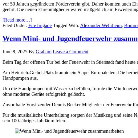
vor 50 Jahren gegründeten Förderverein gibt. Daher konnten auch Ehru
geehrt. Die neuen Ehrenmitglieder waren maßgeblich am Erweiterungs
[Read more…]
Filed Under:
Fire brigade
Tagged With:
Alexander Wehrheim
,
Bomme
Wenn Mini- und Jugendfeuerwehr zusamm
June 8, 2025
By
Graham
Leave a Comment
Beim Tag der offenen Tür bei der Feuerwehr in Stierstadt fand heut
Am Heinrich-Geibel-Platz brannte ein Stapel Europaletten. Die herbei
Handpumpen aus.
Um die Handpumpen mit Wasser zu befüllen, formte die Minifeuerwehr
ohne moderne Geräte erfolgreich gelöscht.
Zuvor hatte Vorsitzender Dennis Becker Mitglieder der Feuerwehr für 
Für die musikalische Unterhaltung sorgten der Musikzug und seine N
sein 100-jähriges Jubiläum feiern.