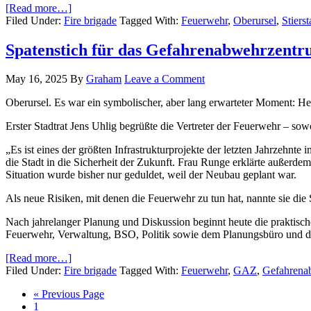
[Read more…]
Filed Under:
Fire brigade
Tagged With:
Feuerwehr
,
Oberursel
,
Stierst
Spatenstich für das Gefahrenabwehrzentrum
May 16, 2025
By
Graham
Leave a Comment
Oberursel. Es war ein symbolischer, aber lang erwarteter Moment: He
Erster Stadtrat Jens Uhlig begrüßte die Vertreter der Feuerwehr – sow
„Es ist eines der größten Infrastrukturprojekte der letzten Jahrzehnte
die Stadt in die Sicherheit der Zukunft. Frau Runge erklärte außer
Situation wurde bisher nur geduldet, weil der Neubau geplant war.
Als neue Risiken, mit denen die Feuerwehr zu tun hat, nannte sie di
Nach jahrelanger Planung und Diskussion beginnt heute die praktische
Feuerwehr, Verwaltung, BSO, Politik sowie dem Planungsbüro und de
[Read more…]
Filed Under:
Fire brigade
Tagged With:
Feuerwehr
,
GAZ
,
Gefahrena
« Previous Page
1