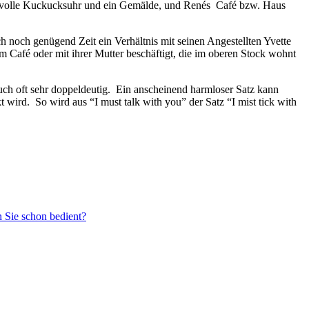
ertvolle Kuckucksuhr und ein Gemälde, und Renés Café bzw. Haus
 noch genügend Zeit ein Verhältnis mit seinen Angestellten Yvette
im Café oder mit ihrer Mutter beschäftigt, die im oberen Stock wohnt
uch oft sehr doppeldeutig. Ein anscheinend harmloser Satz kann
t wird. So wird aus “I must talk with you” der Satz “I mist tick with
 Sie schon bedient?