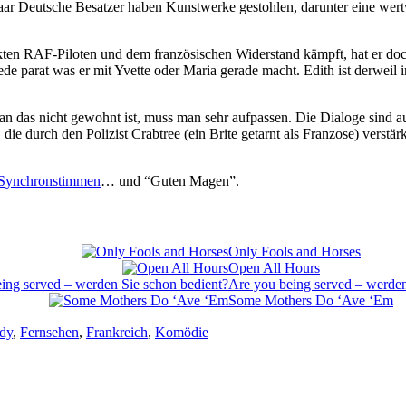
paar Deutsche Besatzer haben Kunstwerke gestohlen, darunter eine w
ten RAF-Piloten und dem französischen Widerstand kämpft, hat er doch
ede parat was er mit Yvette oder Maria gerade macht. Edith ist derweil 
n das nicht gewohnt ist, muss man sehr aufpassen. Die Dialoge sind a
ie durch den Polizist Crabtree (ein Brite getarnt als Franzose) verstärk
 Synchronstimmen
… und “Guten Magen”.
Only Fools and Horses
Open All Hours
Are you being served – werden
Some Mothers Do ‘Ave ‘Em
dy
,
Fernsehen
,
Frankreich
,
Komödie