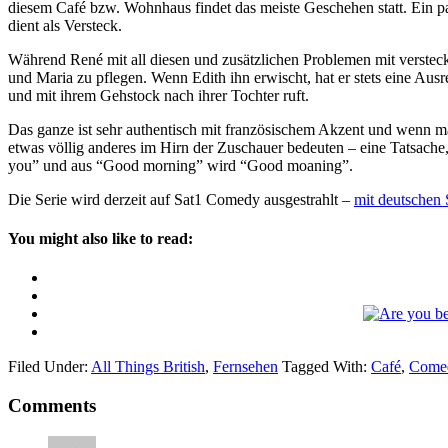
diesem Café bzw. Wohnhaus findet das meiste Geschehen statt. Ein 
dient als Versteck.
Während René mit all diesen und zusätzlichen Problemen mit versteck
und Maria zu pflegen. Wenn Edith ihn erwischt, hat er stets eine Ausr
und mit ihrem Gehstock nach ihrer Tochter ruft.
Das ganze ist sehr authentisch mit französischem Akzent und wenn ma
etwas völlig anderes im Hirn der Zuschauer bedeuten – eine Tatsache, d
you” und aus “Good morning” wird “Good moaning”.
Die Serie wird derzeit auf Sat1 Comedy ausgestrahlt –
mit deutschen
You might also like to read:
Filed Under:
All Things British
,
Fernsehen
Tagged With:
Café
,
Come
Comments