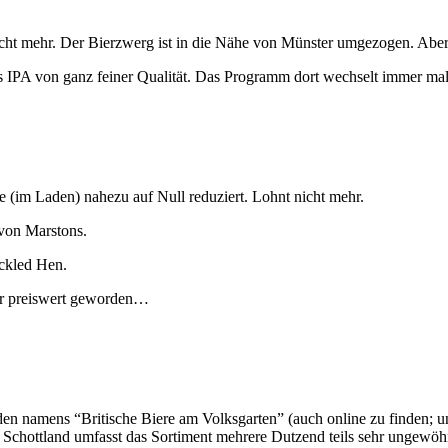
 nicht mehr. Der Bierzwerg ist in die Nähe von Münster umgezogen. Abe
es IPA von ganz feiner Qualität. Das Programm dort wechselt immer mal
re (im Laden) nahezu auf Null reduziert. Lohnt nicht mehr.
 von Marstons.
eckled Hen.
hr preiswert geworden…
aden namens “Britische Biere am Volksgarten” (auch online zu finden; u
d Schottland umfasst das Sortiment mehrere Dutzend teils sehr ungew