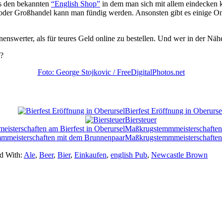
s den bekannten
“English Shop”
in dem man sich mit allem eindecken
er Großhandel kann man fündig werden. Ansonsten gibt es einige Onlin
nswerter, als für teures Geld online zu bestellen. Und wer in der Nähe
?
Foto: George Stojkovic / FreeDigitalPhotos.net
Bierfest Eröffnung in Oberurse
Biersteuer
Maßkrugstemmmeisterschaften 
Maßkrugstemmmeisterschaften
d With:
Ale
,
Beer
,
Bier
,
Einkaufen
,
english Pub
,
Newcastle Brown