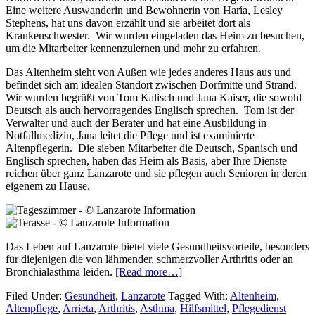
Eine weitere Auswanderin und Bewohnerin von Haría, Lesley
Stephens, hat uns davon erzählt und sie arbeitet dort als
Krankenschwester. Wir wurden eingeladen das Heim zu besuchen,
um die Mitarbeiter kennenzulernen und mehr zu erfahren.
Das Altenheim sieht von Außen wie jedes anderes Haus aus und
befindet sich am idealen Standort zwischen Dorfmitte und Strand.
Wir wurden begrüßt von Tom Kalisch und Jana Kaiser, die sowohl
Deutsch als auch hervorragendes Englisch sprechen. Tom ist der
Verwalter und auch der Berater und hat eine Ausbildung in
Notfallmedizin, Jana leitet die Pflege und ist examinierte
Altenpflegerin. Die sieben Mitarbeiter die Deutsch, Spanisch und
Englisch sprechen, haben das Heim als Basis, aber Ihre Dienste
reichen über ganz Lanzarote und sie pflegen auch Senioren in deren
eigenem zu Hause.
Das Leben auf Lanzarote bietet viele Gesundheitsvorteile, besonders
für diejenigen die von lähmender, schmerzvoller Arthritis oder an
Bronchialasthma leiden.
[Read more…]
Filed Under:
Gesundheit
,
Lanzarote
Tagged With:
Altenheim
,
Altenpflege
,
Arrieta
,
Arthritis
,
Asthma
,
Hilfsmittel
,
Pflegedienst