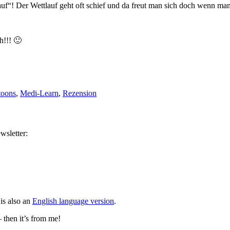
uf“! Der Wettlauf geht oft schief und da freut man sich doch wenn ma
h!!! 🙂
toons
,
Medi-Learn
,
Rezension
wsletter:
is also an
English language version
.
– then it’s from me!