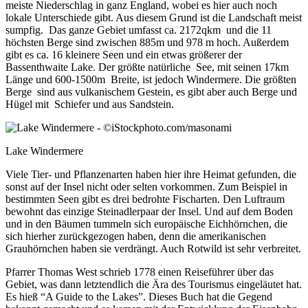
meiste Niederschlag in ganz England, wobei es hier auch noch
lokale Unterschiede gibt. Aus diesem Grund ist die Landschaft meist
sumpfig. Das ganze Gebiet umfasst ca. 2172qkm und die 11
höchsten Berge sind zwischen 885m und 978 m hoch. Außerdem
gibt es
ca. 16 kleinere Seen und ein etwas größerer der
Bassenthwaite Lake
.
Der größte natürliche See, mit seinen 17km
Länge und 600-1500m Breite, ist jedoch Windermere. Die größten
Berge sind aus vulkanischem Gestein, es gibt aber auch Berge und
Hügel mit Schiefer und aus Sandstein.
Lake Windermere
Viele Tier- und Pflanzenarten haben hier ihre Heimat gefunden, die
sonst auf der Insel nicht oder selten vorkommen. Zum Beispiel in
bestimmten Seen gibt es drei bedrohte Fischarten. Den Luftraum
bewohnt das einzige Steinadlerpaar der Insel. Und auf dem Boden
und in den Bäumen tummeln sich europäische Eichhörnchen, die
sich hierher zurückgezogen haben, denn die amerikanischen
Grauhörnchen haben sie verdrängt. Auch Rotwild ist sehr verbreitet.
Pfarrer Thomas West schrieb 1778 einen Reiseführer über das
Gebiet, was dann letztendlich die Ära des Tourismus eingeläutet hat.
Es hieß “A Guide to the Lakes”. Dieses Buch hat die Gegend