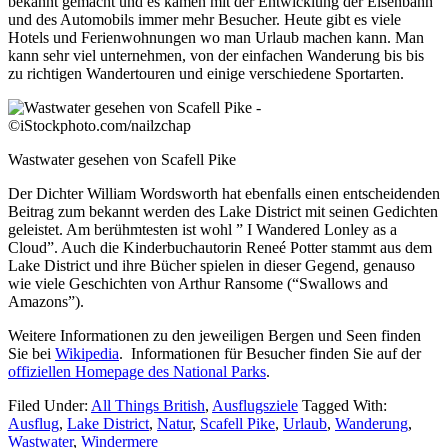
bekannt gemacht und es kamen mit der Entwicklung der Eisenbahn
und des Automobils immer mehr Besucher. Heute gibt es viele
Hotels und Ferienwohnungen wo man Urlaub machen kann. Man
kann sehr viel unternehmen, von der einfachen Wanderung bis bis
zu richtigen Wandertouren und einige verschiedene Sportarten.
Wastwater gesehen von Scafell Pike
Der Dichter William Wordsworth hat ebenfalls einen entscheidenden
Beitrag zum bekannt werden des Lake District mit seinen Gedichten
geleistet. Am berühmtesten ist wohl ” I Wandered Lonley as a
Cloud”. Auch die Kinderbuchautorin Reneé Potter stammt aus dem
Lake District und ihre Bücher spielen in dieser Gegend, genauso
wie viele Geschichten von Arthur Ransome (“Swallows and
Amazons”).
Weitere Informationen zu den jeweiligen Bergen und Seen finden
Sie bei
Wikipedia
. Informationen für Besucher finden Sie auf der
offiziellen Homepage des National Parks
.
Filed Under:
All Things British
,
Ausflugsziele
Tagged With:
Ausflug
,
Lake District
,
Natur
,
Scafell Pike
,
Urlaub
,
Wanderung
,
Wastwater
,
Windermere