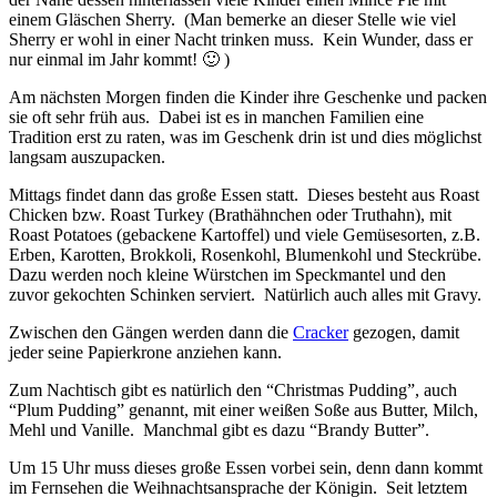
einem Gläschen Sherry. (Man bemerke an dieser Stelle wie viel
Sherry er wohl in einer Nacht trinken muss. Kein Wunder, dass er
nur einmal im Jahr kommt! 🙂 )
Am nächsten Morgen finden die Kinder ihre Geschenke und packen
sie oft sehr früh aus. Dabei ist es in manchen Familien eine
Tradition erst zu raten, was im Geschenk drin ist und dies möglichst
langsam auszupacken.
Mittags findet dann das große Essen statt. Dieses besteht aus Roast
Chicken bzw. Roast Turkey (Brathähnchen oder Truthahn), mit
Roast Potatoes (gebackene Kartoffel) und viele Gemüsesorten, z.B.
Erben, Karotten, Brokkoli, Rosenkohl, Blumenkohl und Steckrübe.
Dazu werden noch kleine Würstchen im Speckmantel und den
zuvor gekochten Schinken serviert. Natürlich auch alles mit Gravy.
Zwischen den Gängen werden dann die
Cracker
gezogen, damit
jeder seine Papierkrone anziehen kann.
Zum Nachtisch gibt es natürlich den “Christmas Pudding”, auch
“Plum Pudding” genannt, mit einer weißen Soße aus Butter, Milch,
Mehl und Vanille. Manchmal gibt es dazu “Brandy Butter”.
Um 15 Uhr muss dieses große Essen vorbei sein, denn dann kommt
im Fernsehen die Weihnachtsansprache der Königin. Seit letztem