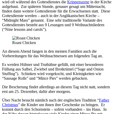
wird oft während des Gottesdienstes die
Krippenszene
in der Kirche
aufgebaut. Zur späteren Stunde, genauer gesagt um Mitternacht,
finden dann weitere Gottesdienste für die Erwachsenen statt. Diese
Gottesdienste werden – auch in der Anglikanischen Kirche –
“Midnight Mass” genannt. Eine sehr traditionelle Variante des
Gottesdienstes besteht aus 9 Lesungen und 9 Weihnachtsliedern
(“Nine lessons and carols”).
Roast Chicken
An diesem Abend fangen in den meisten Familien auch die
Vorbereitungen für das Weihnachtsessen am folgenden Tag an.
Es werden Hühner und Truthähne gefüllt, mit einer besonderen
Füllung aus Salbei, Zwiebel und Brotkrümel (“Sage and Onion
Stuffing”). Schinken wird vorgekocht, und Kleinigkeiten wie
“Sausage Rolls” und “Mince Pies” werden gebacken.
Die Bescherung findet allerdings an diesem Tag nicht statt, sondern
erst am 25. Dezember, dafür aber morgens.
Über Nacht besucht nämlich nach der englischen Tradition “
Father
Christmas
” die Kinder um ihnen ihre Geschenke zu bringen. Er
kommt durch den Schornstein – sofern vorhanden – ins Haus. In
der Nähe dessen hinterlassen viele Kinder einen Mince Pie mit