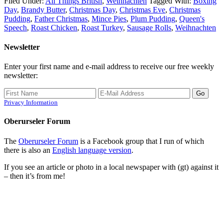
Filed Under:
All Things British
,
Weihnachten
Tagged With:
Boxing
Day
,
Brandy Butter
,
Christmas Day
,
Christmas Eve
,
Christmas
Pudding
,
Father Christmas
,
Mince Pies
,
Plum Pudding
,
Queen's
Speech
,
Roast Chicken
,
Roast Turkey
,
Sausage Rolls
,
Weihnachten
Newsletter
Enter your first name and e-mail address to receive our free weekly
newsletter:
Privacy Information
Oberurseler Forum
The
Oberurseler Forum
is a Facebook group that I run of which
there is also an
English language version
.
If you see an article or photo in a local newspaper with (gt) against it
– then it’s from me!