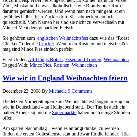
als zum Beispiel bei Fleischgerichten. Es können nämlich Nüsse,
Zimt, Muskat und etwas alkoholisches wie Brandy oder Rum
darunter gemischt werden. Und wenn man nach mir geht ist ein
gefühltes halbes Kilo Zucker drin. Sie schmecken einfach
quietschsüß. Vom Namen her sind sie nicht zu verwechseln mit
Mince
d
Meat dem gehackten Fleisch.
Sie gehören zum
englischen Weihnachtsfest
dazu wie das “Roast
Chicken” oder die
Cracker
. Wenn man Rosinen und qietschsüßes
mag sind Mince Pies einfach perfekt.
Filed Under:
All Things British
,
Essen und Trinken
,
Weihnachten
Tagged With:
Mince Pies
,
Rosinen
,
Weihnachten
Wie wir in England Weihnachten feiern
December 23, 2008
By
Michaela
9 Comments
Die letzten Vorbereitungen zum Weihnachtsfest fangen in England –
wie in Deutschland – an Heiligabend statt. Der Tag ist auch ein
halber Arbeitstag und die
Supermärkte
haben noch einige Stunden
offen.
Am späten Nachmittag – wenn es anfängt dunkel zu werden –
finden die ersten Gottesdienste statt und zwar für die Kinder. Hier