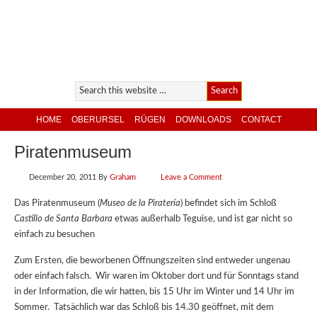
HOME
OBERURSEL
RÜGEN
DOWNLOADS
CONTACT
Piratenmuseum
December 20, 2011
By
Graham
Leave a Comment
Das Piratenmuseum (
Museo de la Piratería
) befindet sich im Schloß
Castillo de Santa Barbara
etwas außerhalb Teguise, und ist gar nicht so
einfach zu besuchen
Zum Ersten, die beworbenen Öffnungszeiten sind entweder ungenau
oder einfach falsch. Wir waren im Oktober dort und für Sonntags stand
in der Information, die wir hatten, bis 15 Uhr im Winter und 14 Uhr im
Sommer. Tatsächlich war das Schloß bis 14.30 geöffnet, mit dem