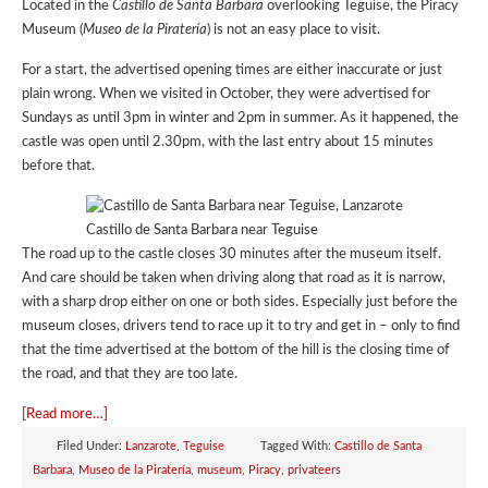
Located in the
Castillo de Santa Barbara
overlooking Teguise, the Piracy
Museum (
Museo de la Piratería
) is not an easy place to visit.
For a start, the advertised opening times are either inaccurate or just
plain wrong. When we visited in October, they were advertised for
Sundays as until 3pm in winter and 2pm in summer. As it happened, the
castle was open until 2.30pm, with the last entry about 15 minutes
before that.
Castillo de Santa Barbara near Teguise
The road up to the castle closes 30 minutes after the museum itself.
And care should be taken when driving along that road as it is narrow,
with a sharp drop either on one or both sides. Especially just before the
museum closes, drivers tend to race up it to try and get in – only to find
that the time advertised at the bottom of the hill is the closing time of
the road, and that they are too late.
[Read more…]
Filed Under:
Lanzarote
,
Teguise
Tagged With:
Castillo de Santa
Barbara
,
Museo de la Piratería
,
museum
,
Piracy
,
privateers