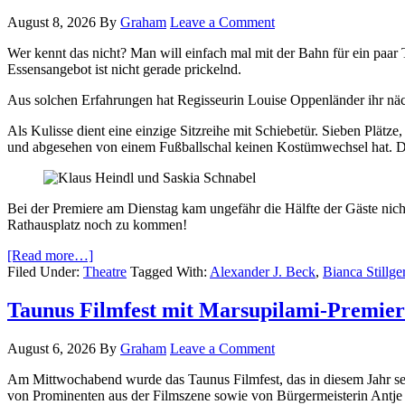
August 8, 2026
By
Graham
Leave a Comment
Wer kennt das nicht? Man will einfach mal mit der Bahn für ein paar 
Essensangebot ist nicht gerade prickelnd.
Aus solchen Erfahrungen hat Regisseurin Louise Oppenländer ihr näch
Als Kulisse dient eine einzige Sitzreihe mit Schiebetür. Sieben Plätze
und abgesehen von einem Fußballschal keinen Kostümwechsel hat. Die
Bei der Premiere am Dienstag kam ungefähr die Hälfte der Gäste nich
Rathausplatz noch zu kommen!
[Read more…]
Filed Under:
Theatre
Tagged With:
Alexander J. Beck
,
Bianca Stillge
Taunus Filmfest mit Marsupilami-Premiere
August 6, 2026
By
Graham
Leave a Comment
Am Mittwochabend wurde das Taunus Filmfest, das in diesem Jahr se
von Prominenten aus der Filmszene sowie von Bürgermeisterin Antje 