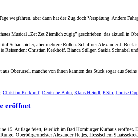
Tage wegfahren, aber dann hat der Zug doch Verspätung. Andere Fahrgäst
stes Musical „Zet Zet Ziemlich zügig” geschrieben, das aktuell in Obe
, fünf Schauspieler, aber mehrere Rollen. Schaffner Alexander J. Beck i
 Reisenden: Christian Kerkhoff, Bianca Stillger, Saskia Schnabel und
t aus Oberursel, manche von ihnen kannten das Stück sogar aus Steins
r
,
Christian Kerkhoff
,
Deutsche Bahn
,
Klaus Heindl
,
KSfo
,
Louise Opp
 eröffnet
ine 15. Auflage feiert, feierlich im Bad Homburger Kurhaus eröffnet
Runge, Oberbürgermeister Alexander Hetjes, Hessischem Staatssekretä