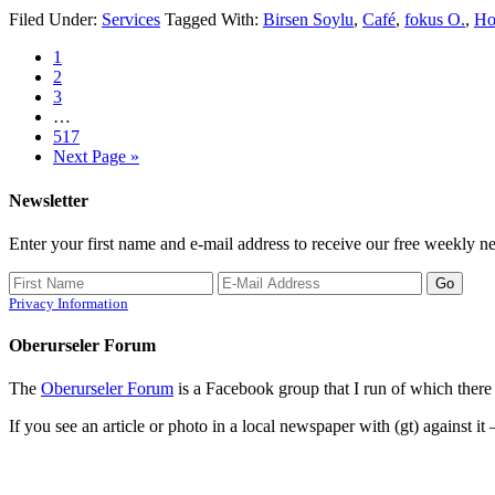
Filed Under:
Services
Tagged With:
Birsen Soylu
,
Café
,
fokus O.
,
Ho
1
2
3
…
517
Next Page »
Newsletter
Enter your first name and e-mail address to receive our free weekly ne
Privacy Information
Oberurseler Forum
The
Oberurseler Forum
is a Facebook group that I run of which there 
If you see an article or photo in a local newspaper with (gt) against it 