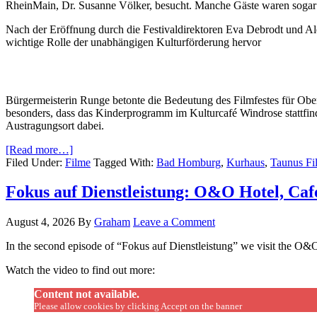
RheinMain, Dr. Susanne Völker, besucht. Manche Gäste waren sogar 
Nach der Eröffnung durch die Festivaldirektoren Eva Debrodt und Ale
wichtige Rolle der unabhängigen Kulturförderung hervor
Bürgermeisterin Runge betonte die Bedeutung des Filmfestes für Oberu
besonders, dass das Kinderprogramm im Kulturcafé Windrose stattfin
Austragungsort dabei.
[Read more…]
Filed Under:
Filme
Tagged With:
Bad Homburg
,
Kurhaus
,
Taunus Fi
Fokus auf Dienstleistung: O&O Hotel, Ca
August 4, 2026
By
Graham
Leave a Comment
In the second episode of “Fokus auf Dienstleistung” we visit the O&
Watch the video to find out more:
Content not available.
Please allow cookies by clicking Accept on the banner