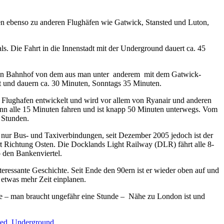
en ebenso zu anderen Flughäfen wie Gatwick, Stansted und Luton,
ls. Die Fahrt in die Innenstadt mit der Underground dauert ca. 45
igenen Bahnhof von dem aus man unter anderem mit dem Gatwick-
kt und dauern ca. 30 Minuten, Sonntags 35 Minuten.
en Flughafen entwickelt und wird vor allem von Ryanair und anderen
nn alle 15 Minuten fahren und ist knapp 50 Minuten unterwegs. Vom
 Stunden.
s nur Bus- und Taxiverbindungen, seit Dezember 2005 jedoch ist der
t Richtung Osten. Die Docklands Light Railway (DLR) fährt alle 8-
 den Bankenviertel.
eressante Geschichte. Seit Ende den 90ern ist er wieder oben auf und
etwas mehr Zeit einplanen.
ive – man braucht ungefähr eine Stunde – Nähe zu London ist und
ted
,
Underground