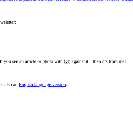
wsletter:
you see an article or photo with (gt) against it – then it’s from me!
is also an
English language version
.