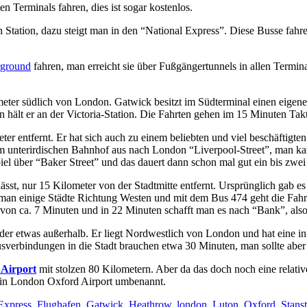
Terminals fahren, dies ist sogar kostenlos.
tation, dazu steigt man in den “National Express”. Diese Busse fahr
ground
fahren, man erreicht sie über Fußgängertunnels in allen Termina
ilometer südlich von London. Gatwick besitzt im Südterminal einen e
 hält er an der Victoria-Station. Die Fahrten gehen im 15 Minuten Ta
ter entfernt. Er hat sich auch zu einem beliebten und viel beschäftigt
m unterirdischen Bahnhof aus nach London “Liverpool-Street”, man ka
el über “Baker Street” und das dauert dann schon mal gut ein bis zwei
sst, nur 15 Kilometer von der Stadtmitte entfernt. Ursprünglich gab e
man einige Städte Richtung Westen und mit dem Bus 474 geht die Fahr
n ca. 7 Minuten und in 22 Minuten schafft man es nach “Bank”, also
er etwas außerhalb. Er liegt Nordwestlich von London und hat eine int
verbindungen in die Stadt brauchen etwa 30 Minuten, man sollte aber 
Airport
mit stolzen 80 Kilometern. Aber da das doch noch eine relat
rt in London Oxford Airport umbenannt.
Express
,
Flughafen
,
Gatwick
,
Heathrow
,
london
,
Luton
,
Oxford
,
Stans