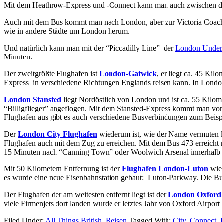
Mit dem Heathrow-Express und -Connect kann man auch zwischen den 
Auch mit dem Bus kommt man nach London, aber zur Victoria Coach S
wie in andere Städte um London herum.
Und natürlich kann man mit der “Piccadilly Line” der
London Under
Minuten.
Der zweitgrößte Flughafen ist
London-Gatwick
, er liegt ca. 45 K
Express in verschiedene Richtungen Englands reisen kann. In London
London Stansted
liegt Nordöstlich von London und ist ca. 55 Kilome
“Billigflieger” angeflogen. Mit dem Stansted-Express kommt man vo
Flughafen aus gibt es auch verschiedene Busverbindungen zum Beispi
Der
London City Flughafen
wiederum ist, wie der Name vermuten lä
Flughafen auch mit dem Zug zu erreichen. Mit dem Bus 473 erreicht 
15 Minuten nach “Canning Town” oder Woolwich Arsenal innerhalb vo
Mit 50 Kilometern Entfernung ist der
Flughafen London-Luton
wied
es wurde eine neue Eisenbahnstation gebaut: Luton-Parkway. Die Bus
Der Flughafen der am weitesten entfernt liegt ist der
London Oxford 
viele Firmenjets dort landen wurde er letztes Jahr von Oxford Airpo
Filed Under:
All Things British
,
Reisen
Tagged With:
City
,
Connect
,