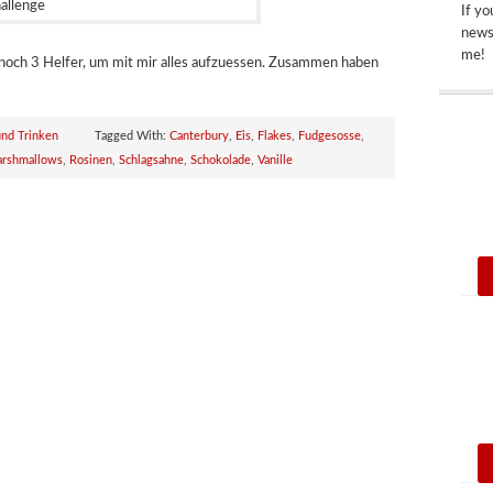
If yo
newsp
me!
 noch 3 Helfer, um mit mir alles aufzuessen. Zusammen haben
und Trinken
Tagged With:
Canterbury
,
Eis
,
Flakes
,
Fudgesosse
,
rshmallows
,
Rosinen
,
Schlagsahne
,
Schokolade
,
Vanille