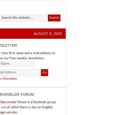
AUGUST 8, 2026
SLETTER
 your first name and e-mail address to
ve our free weekly newsletter:
cy Information
RURSELER FORUM
Oberurseler Forum
is a Facebook group
I run of which there is also an
English
uage version
.