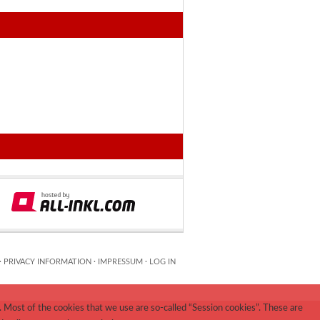
·
PRIVACY INFORMATION
·
IMPRESSUM
·
LOG IN
 Most of the cookies that we use are so-called “Session cookies”. These are