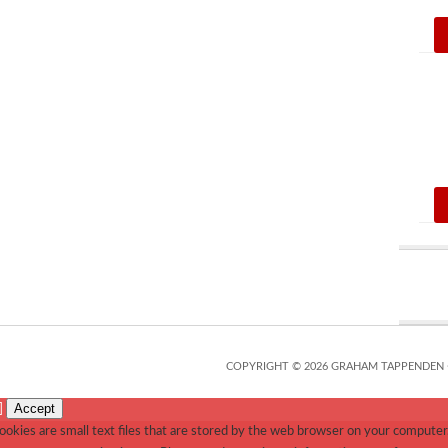
COPYRIGHT © 2026 GRAHAM TAPPENDEN 
Accept
]
okies are small text files that are stored by the web browser on your computer.