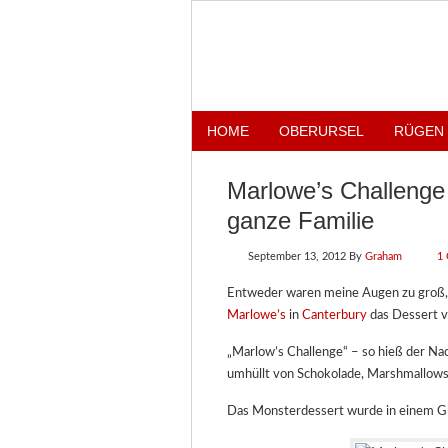
HOME
OBERURSEL
RÜGEN
Marlowe’s Challenge 
ganze Familie
September 13, 2012
By
Graham
1
Entweder waren meine Augen zu groß, od
Marlowe’s
in
Canterbury
das Dessert v
„Marlow’s Challenge“ – so hieß der Nac
umhüllt von Schokolade, Marshmallows
Das Monsterdessert wurde in einem Gla