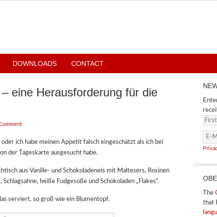
DOWNLOADS
CONTACT
NEW
– eine Herausforderung für die
Enter
recei
 Comment
er ich habe meinen Appetit falsch eingeschätzt als ich bei
Priva
on der Tageskarte ausgesucht habe.
htisch aus Vanille- und Schokoladeneis mit Maltesers, Rosinen
OBE
, Schlagsahne, heiße Fudgesoße und Schokoladen „Flakes“.
The
s serviert, so groß wie ein Blumentopf.
that 
lang