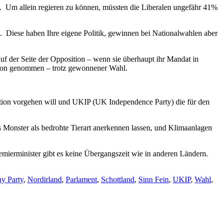
en. Um allein regieren zu können, müssten die Liberalen ungefähr 41%
s. Diese haben Ihre eigene Politik, gewinnen bei Nationalwahlen aber
auf der Seite der Opposition – wenn sie überhaupt ihr Mandat in
avon genommen – trotz gewonnener Wahl.
gration vorgehen will und UKIP (UK Independence Party) die für den
 Monster als bedrohte Tierart anerkennen lassen, und Klimaanlagen
mierminister gibt es keine Übergangszeit wie in anderen Ländern.
y Party
,
Nordirland
,
Parlament
,
Schottland
,
Sinn Fein
,
UKIP
,
Wahl
,