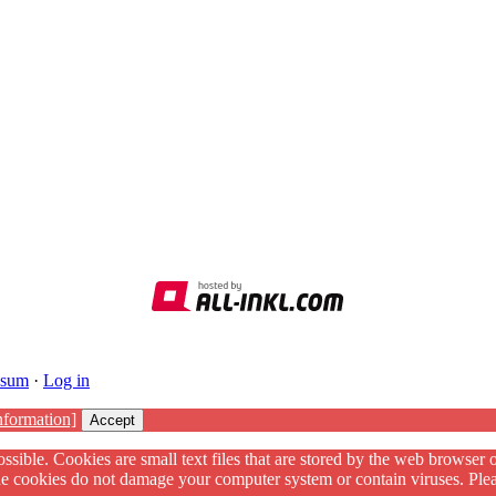
ssum
·
Log in
nformation]
Accept
ssible. Cookies are small text files that are stored by the web browser 
The cookies do not damage your computer system or contain viruses. Plea