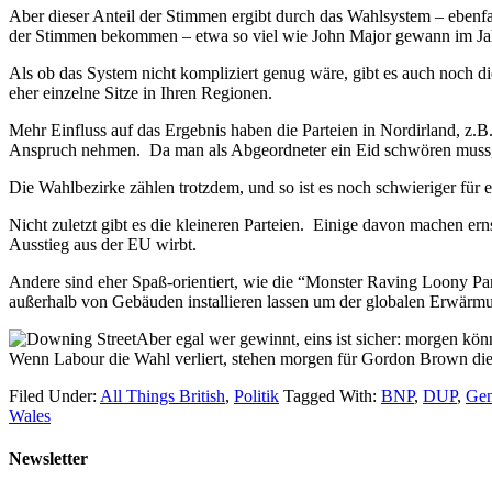
Aber dieser Anteil der Stimmen ergibt durch das Wahlsystem – ebenfa
der Stimmen bekommen – etwa so viel wie John Major gewann im Ja
Als ob das System nicht kompliziert genug wäre, gibt es auch noch d
eher einzelne Sitze in Ihren Regionen.
Mehr Einfluss auf das Ergebnis haben die Parteien in Nordirland, z.B
Anspruch nehmen. Da man als Abgeordneter ein Eid schwören muss, 
Die Wahlbezirke zählen trotzdem, und so ist es noch schwieriger für 
Nicht zuletzt gibt es die kleineren Parteien. Einige davon machen er
Ausstieg aus der EU wirbt.
Andere sind eher Spaß-orientiert, wie die “Monster Raving Loony Pa
außerhalb von Gebäuden installieren lassen um der globalen Erwärm
Aber egal wer gewinnt, eins ist sicher: morgen kö
Wenn Labour die Wahl verliert, stehen morgen für Gordon Brown die
Filed Under:
All Things British
,
Politik
Tagged With:
BNP
,
DUP
,
Gen
Wales
Newsletter