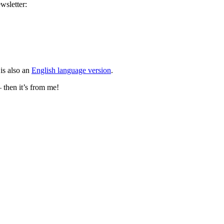
wsletter:
is also an
English language version
.
– then it’s from me!