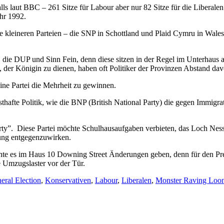
lls laut BBC – 261 Sitze für Labour aber nur 82 Sitze für die Liberal
hr 1992.
ie kleineren Parteien – die SNP in Schottland und Plaid Cymru in Wale
. die DUP und Sinn Fein, denn diese sitzen in der Regel im Unterhaus 
der Königin zu dienen, haben oft Politiker der Provinzen Abstand d
eine Partei die Mehrheit zu gewinnen.
nsthafte Politik, wie die BNP (British National Party) die gegen Immi
rty”. Diese Partei möchte Schulhausaufgaben verbieten, das Loch Ness
ung entgegenzuwirken.
nnte es im Haus 10 Downing Street Änderungen geben, denn für den Pre
 Umzugslaster vor der Tür.
eral Election
,
Konservativen
,
Labour
,
Liberalen
,
Monster Raving Loon