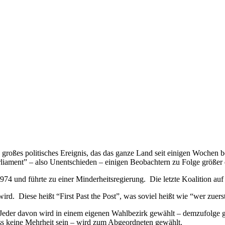
n großes politisches Ereignis, das das ganze Land seit einigen Wochen 
liament” – also Unentschieden – einigen Beobachtern zu Folge größer 
974 und führte zu einer Minderheitsregierung. Die letzte Koalition auf 
d. Diese heißt “First Past the Post”, was soviel heißt wie “wer zuerst d
eder davon wird in einem eigenen Wahlbezirk gewählt – demzufolge g
ss keine Mehrheit sein – wird zum Abgeordneten gewählt.