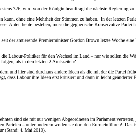
destens 326, wird von der Königin beauftragt die nächste Regierung zu 
aben kann, ohne eine Mehrheit der Stimmen zu haben. In der letzten Par
er Anteil heute bestehen, muss die gegnerische Konservative Partei f
ere seit der amtierende Premierminister Gordon Brown letzte Woche ein
en die Labour-Politiker für den Wechsel im Land – nur wie sollen die Wä
 folgen, als in den letzten 2 Amtszeiten?
dern und hier sind durchaus andere Ideen als die mit der die Partei fr
liegt, dass Labour ihre Ideen erst kritisiert und dann in leicht geände
hrzehnten sind sie mit nur wenigen Abgeordneten im Parlament vertreten
eiden Parteien – unter anderem wollen sie dort den Euro einführen! Das 
r (Stand: 4. Mai 2010).