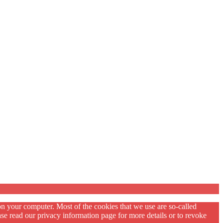
on your computer. Most of the cookies that we use are so-called
se read our privacy information page for more details or to revoke