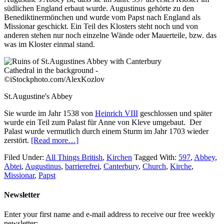
südlichen England erbaut wurde. Augustinus gehörte zu den
Benediktinermönchen und wurde vom Papst nach England als
Missionar geschickt. Ein Teil des Klosters steht noch und von
anderen stehen nur noch einzelne Wände oder Mauerteile, bzw. das
was im Kloster einmal stand.
St.Augustine's Abbey
Sie wurde im Jahr 1538 von
Heinrich VIII
geschlossen und später
wurde ein Teil zum Palast für Anne von Kleve umgebaut. Der
Palast wurde vermutlich durch einem Sturm im Jahr 1703 wieder
zerstört.
[Read more…]
Filed Under:
All Things British
,
Kirchen
Tagged With:
597
,
Abbey
,
Abtei
,
Augustinus
,
barrierefrei
,
Canterbury
,
Church
,
Kirche
,
Missionar
,
Papst
Newsletter
Enter your first name and e-mail address to receive our free weekly
newsletter: