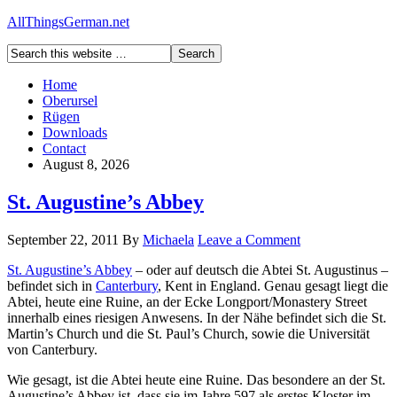
AllThingsGerman.net
Home
Oberursel
Rügen
Downloads
Contact
August 8, 2026
St. Augustine’s Abbey
September 22, 2011
By
Michaela
Leave a Comment
St. Augustine’s Abbey
– oder auf deutsch die Abtei St. Augustinus –
befindet sich in
Canterbury
, Kent in England. Genau gesagt liegt die
Abtei, heute eine Ruine, an der Ecke Longport/Monastery Street
innerhalb eines riesigen Anwesens. In der Nähe befindet sich die St.
Martin’s Church und die St. Paul’s Church, sowie die Universität
von Canterbury.
Wie gesagt, ist die Abtei heute eine Ruine. Das besondere an der St.
Augustine’s Abbey ist, dass sie im Jahre 597 als erstes Kloster im