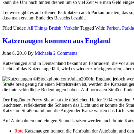
kann die Uhr nach hinten drehen um so viel Zeit wie man Geld eingew
Teilweise gibt es auf offenen Parkplätzen auch Parkautomaten, das so
dass man erst am Ende des Besuchs bezahlt.
Filed Under:
All Things British
,
Verkehr
Tagged With:
Parken
,
Parkh
Katzenaugen kommen aus England
June 8, 2010
By
Michaela
2 Comments
Katzenaugen sind in Deutschland bekannt an Fahrrädern, die vor alle
Licht auf das Katzenauge fällt, wird es wieder zurückgeworfen, aber 
In England jedoch wer
Straße breit genug für einen Mittelstreifen ist, werden die Katzenau
die unterschiedliche Bedeutungen haben. Auf normalen Straßen find
Der Engländer Percy Shaw hat die nützlichen Helfer 1934 erfunden. W
leuchteten, reflektierten die Schienen das Licht und er konnte die St
Katze am Straßenrand und die Augen der Katze warfen das Licht sein
Auf Autobahnen und einigen Schnellstraßen werden auch bunte Katze
Rote
Katzenaugen trennen die Fahrbahn der Autobahn und den 