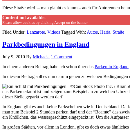
Diese Straße wird – man glaubt es kaum – auch für Autorennen benut
Content not available.
Please allow cookies by clicking Accept on the banner
Filed Under:
Lanzarote
,
Videos
Tagged With:
Autos
,
Haría
,
Straße
Parkbedingungen in England
July 9, 2010
By
Michaela
1 Comment
In einem anderen Beitrag habe ich schon über das
Parken in England
In diesem Beitrag soll es nun darum gehen zu welchen Bedingungen 
das Parken erlaubt ist und zeigen zum Beispiel an zu welchen Uhrzeit
dieser Stelle geparkt werden darf.
In England gibt es auch keine Parkscheiben wie in Deutschland. Da
man zum Beispiel 2 Stunden parken darf und der “Beamte” das zweit
ein Knöllchen, das wassergeschützt eingepackt ist. Um die Aufpasser n
In großen Städten, vor allem in London, gibt es doch etwas ähnliche