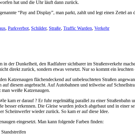
orfen hat und die Uhr läuft dann zurück.
genannte “Pay and Display”, man parkt, zahlt und legt einen Zettel an
aus
,
Parkverbot
,
Schilder
,
Straße
,
Traffic Warden
,
Verkehr
m in der Dunkelheit, den Radfahrer sichtbarer im Straßenverkehr mach
nicht direkt zurück, sondern etwas versetzt. Nur so kommt ein leuchte
den Katzenaugen flächendeckend auf unbeleuchteten Straßen angewandt
gen auf diesem angebracht. Auf Autobahnen und teilweise auf Schnellstr
et man weiße Katzenaugen.
ie kam er darauf ? Er fuhr regelmäßig parallel zu einer Straßenbahn 
raße besser erkennen. Die Gleise wurden jedoch abgebaut und in einer se
er Scheinwerfer wieder zurück. So kam er auf diese Idee.
naugen eingesetzt. Man kann folgende Farben finden:
Standstreifen