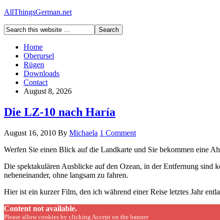
AllThingsGerman.net
Home
Oberursel
Rügen
Downloads
Contact
August 8, 2026
Die LZ-10 nach Haría
August 16, 2010
By
Michaela
1 Comment
Werfen Sie einen Blick auf die Landkarte und Sie bekommen eine Ahnu
Die spektakulären Ausblicke auf den Ozean, in der Entfernung sind ko
nebeneinander, ohne langsam zu fahren.
Hier ist ein kurzer Film, den ich während einer Reise letztes Jahr e
Content not available.
Please allow cookies by clicking Accept on the banner