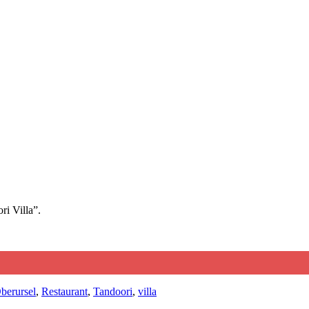
ri Villa”.
berursel
,
Restaurant
,
Tandoori
,
villa