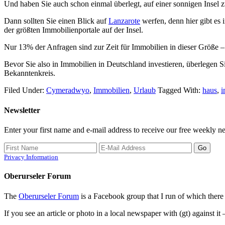
Und haben Sie auch schon einmal überlegt, auf einer sonnigen Insel
Dann sollten Sie einen Blick auf
Lanzarote
werfen, denn hier gibt es
der größten Immobilienportale auf der Insel.
Nur 13% der Anfragen sind zur Zeit für Immobilien in dieser Größe 
Bevor Sie also in Immobilien in Deutschland investieren, überlegen Si
Bekanntenkreis.
Filed Under:
Cymeradwyo
,
Immobilien
,
Urlaub
Tagged With:
haus
,
i
Newsletter
Enter your first name and e-mail address to receive our free weekly ne
Privacy Information
Oberurseler Forum
The
Oberurseler Forum
is a Facebook group that I run of which there 
If you see an article or photo in a local newspaper with (gt) against it 