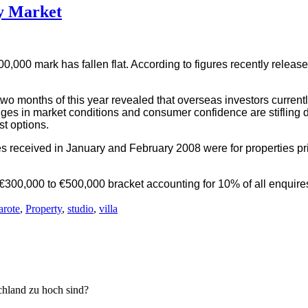
y Market
,000 mark has fallen flat. According to figures recently release
two months of this year revealed that overseas investors currently
nges in market conditions and consumer confidence are stifling
st options.
s received in January and February 2008 were for properties pr
e €300,000 to €500,000 bracket accounting for 10% of all enquir
arote
,
Property
,
studio
,
villa
chland zu hoch sind?