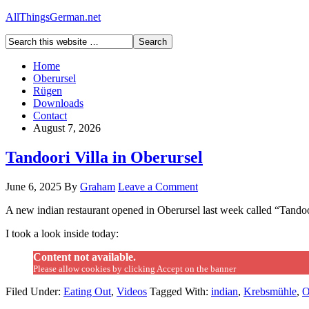
AllThingsGerman.net
Home
Oberursel
Rügen
Downloads
Contact
August 7, 2026
Tandoori Villa in Oberursel
June 6, 2025
By
Graham
Leave a Comment
A new indian restaurant opened in Oberursel last week called “Tandoo
I took a look inside today:
Content not available.
Please allow cookies by clicking Accept on the banner
Filed Under:
Eating Out
,
Videos
Tagged With:
indian
,
Krebsmühle
,
O