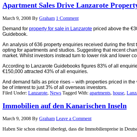
Apartment Sales Drive Lanzarote Propert
March 9, 2008
By
Graham
1 Comment
Demand for
property for sale in Lanzarote
priced above the €300
Guidebook.
An analysis of 636 property enquiries received during the first 
opting for apartments and studios. Suggesting that recent cha
market. Whilst investors instead turn to lower risk and lower co
According to Lanzarote Guidebooks figures 83% of all enquirie
€150,000 attracted 43% of all enquiries.
And demand falls as price rises – with properties priced in th
be of interest to just 3% of all overseas investors.
Filed Under:
Lanzarote
,
News
Tagged With:
apartments
,
house
,
Lanz
Immobilien auf den Kanarischen Inseln
March 9, 2008
By
Graham
Leave a Comment
Haben Sie schon einmal überlegt, dass die Immobilienpreise in Deuts