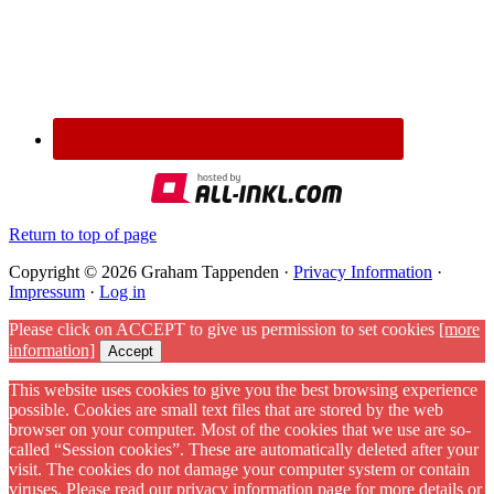
Return to top of page
Copyright © 2026 Graham Tappenden ·
Privacy Information
·
Impressum
·
Log in
Please click on ACCEPT to give us permission to set cookies
[more
information]
Accept
This website uses cookies to give you the best browsing experience
possible. Cookies are small text files that are stored by the web
browser on your computer. Most of the cookies that we use are so-
called “Session cookies”. These are automatically deleted after your
visit. The cookies do not damage your computer system or contain
viruses. Please read our privacy information page for more details or