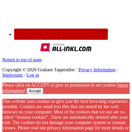
Return to top of page
Copyright © 2026 Graham Tappenden ·
Privacy Information
·
Impressum
·
Log in
Please click on ACCEPT to give us permission to set cookies
[more
information]
Accept
This website uses cookies to give you the best browsing experience
possible. Cookies are small text files that are stored by the web
browser on your computer. Most of the cookies that we use are so-
called “Session cookies”. These are automatically deleted after your
visit. The cookies do not damage your computer system or contain
viruses. Please read our privacy information page for more details or