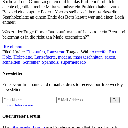
Sache auf den Grund zu gehen und ich das Problem fand. Ich
dachte eigentlich meine Matratze müsse ein Problem haben, zum
Beispiel eine kaputte Feder. Aber es stellte sich heraus, dass die
Spanholzplatte an einem Ende des Betts kaputt war und einen Loch
enthielt.
Was zu der Frage führte: “wo kauft man auf Lanzarote ein Brett und
bekommt es in die richtigen Maße geschnitten?”
[Read more…]
Filed Under:
Einkaufen
,
Lanzarote
Tagged With:
Arrecife
,
Brett
,
Holz
,
Holzplatte
,
Lanzafuerte
,
madera
,
massgeschnitten
,
sägen
,
schneiden
,
Schreiner
,
Spanholz
,
supermercado
Newsletter
Enter your first name and e-mail address to receive our free weekly
newsletter:
Privacy Information
Oberurseler Forum
The
Oberurseler Forum
is a Facebook group that I run of which