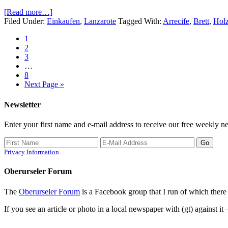
[Read more…]
Filed Under:
Einkaufen
,
Lanzarote
Tagged With:
Arrecife
,
Brett
,
Hol
1
2
3
…
8
Next Page »
Newsletter
Enter your first name and e-mail address to receive our free weekly ne
Privacy Information
Oberurseler Forum
The
Oberurseler Forum
is a Facebook group that I run of which there 
If you see an article or photo in a local newspaper with (gt) against it 