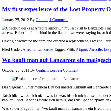
My first experience of the Lost Property Of
January 25, 2012
By
Graham
1 Comment
On my last visit to Lanzarote I m
access. Either I left it behind in the flat that we were staying in, or
Having deactivated the card and ordered a replacement, I was still curious
Filed Under:
Arrecife
,
Lanzarote
Tagged With:
Airport
,
Arrecife
,
lost
Wo kauft man auf Lanzarote ein maßgeschn
October 25, 2011
By
Graham
Leave a Comment
Das Sägemehl unter meinem Bett bei unserer Ankunft auf Lanzarote hät
Tatsächlich wusste ich nicht was los war, bis ich mich entschied, d
kaputte Feder. Aber es stellte sich heraus, dass die Spanholzplatte a
Was zu der Frage führte: “wo kauft man auf Lanzarote ein Brett und 