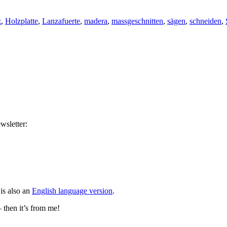
z
,
Holzplatte
,
Lanzafuerte
,
madera
,
massgeschnitten
,
sägen
,
schneiden
,
wsletter:
is also an
English language version
.
– then it’s from me!