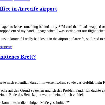
fice in Arrecife airport
anaged to leave something behind – my SIM card that I had swapped over
 it dropped out of my hand luggage when I was sorting out our flight tick
 to know if I really had lost it in the airport at Arrecife, so I tried to c
 property
ittenes Brett?
te mich eigentlich darauf hinweisen sollen, sowie das Gefühl, mein Ko
er Sache auf den Grund zu gehen und ich das Problem fand. Ich dachte e
n einem Ende des Betts kaputt war und einen Loch enthielt.
bekommt es in die richtigen Maße geschnitten?”