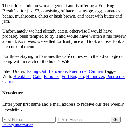
The café is under new management and is offering a Full English
Breakfast for just €3, consisting of bacon, sausage, egg, tomatoes,
beans, mushrooms, chips or hash brown, and toast with butter and
jam.
Unfortunately we had already eaten, otherwise I would have
probably been tempted to try it and would have written a full review
about it. As it was, we settled for fruit juice and took a closer look at
the cocktail menu.
For those staying in Fariones the café comes with the advantage of
being within reach of the hotel’s WiFi.
Filed Under:
Eating Out
,
Lanzarote
,
Puerto del Carmen
Tagged
With:
Breakfast
,
Café
,
Fariones
,
Full English
,
Hannover
,
Puerto del
Carmen
Newsletter
Enter your first name and e-mail address to receive our free weekly
newsletter:
Privacy Information