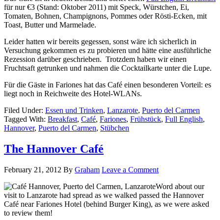
für nur €3 (Stand: Oktober 2011) mit Speck, Würstchen, Ei,
Tomaten, Bohnen, Champignons, Pommes oder Rösti-Ecken, mit
Toast, Butter und Marmelade.
Leider hatten wir bereits gegessen, sonst wäre ich sicherlich in
Versuchung gekommen es zu probieren und hätte eine ausführliche
Rezession darüber geschrieben. Trotzdem haben wir einen
Fruchtsaft getrunken und nahmen die Cocktailkarte unter die Lupe.
Für die Gäste in Fariones hat das Café einen besonderen Vorteil: es
liegt noch in Reichweite des Hotel-WLANs.
Filed Under:
Essen und Trinken
,
Lanzarote
,
Puerto del Carmen
Tagged With:
Breakfast
,
Café
,
Fariones
,
Frühstück
,
Full English
,
Hannover
,
Puerto del Carmen
,
Stübchen
The Hannover Café
February 21, 2012
By
Graham
Leave a Comment
Word about our
visit to Lanzarote had spread as we walked passed the Hannover
Café near Fariones Hotel (behind Burger King), as we were asked
to review them!