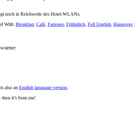
 liegt noch in Reichweite des Hotel-WLANs.
ed With:
Breakfast
,
Café
,
Fariones
,
Frühstück
,
Full English
,
Hannover
,
wsletter:
is also an
English language version
.
– then it’s from me!