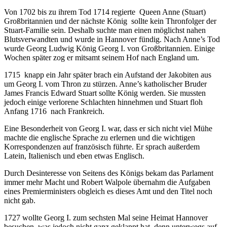
Von 1702 bis zu ihrem Tod 1714 regierte Queen Anne (Stuart)
Großbritannien und der nächste König sollte kein Thronfolger der
Stuart-Familie sein. Deshalb suchte man einen möglichst nahen
Blutsverwandten und wurde in Hannover fündig. Nach Anne’s Tod
wurde Georg Ludwig König Georg I. von Großbritannien. Einige
Wochen später zog er mitsamt seinem Hof nach England um.
1715 knapp ein Jahr später brach ein Aufstand der Jakobiten aus
um Georg I. vom Thron zu stürzen. Anne’s katholischer Bruder
James Francis Edward Stuart sollte König werden. Sie mussten
jedoch einige verlorene Schlachten hinnehmen und Stuart floh
Anfang 1716 nach Frankreich.
Eine Besonderheit von Georg I. war, dass er sich nicht viel Mühe
machte die englische Sprache zu erlernen und die wichtigen
Korrespondenzen auf französisch führte. Er sprach außerdem
Latein, Italienisch und eben etwas Englisch.
Durch Desinteresse von Seitens des Königs bekam das Parlament
immer mehr Macht und Robert Walpole übernahm die Aufgaben
eines Premierministers obgleich es dieses Amt und den Titel noch
nicht gab.
1727 wollte Georg I. zum sechsten Mal seine Heimat Hannover
besuchen, was jedoch nicht ganz geklappt hat, denn unterwegs auf