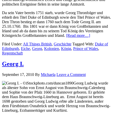
politischen Ereignisse fielen in seine lange Amtszeit.
Da sein Vater bereits 1751 starb, wurde Georg Thronfolger und
erhielt den Titel Duke of Edinburgh sowie den Titel Prince of Wales.
Den Thron bestieg er dann 1760 nach dem Tode Georg II. am
25.10.1760. Bis 1801 war er dann König von Großbritannien und
Irland und ab da dann bis zu seinem Tod König des Vereinigten
Königreichs Großbritannien und Irland.
[Read more…]
Filed Under:
All Things British
,
Geschichte
Tagged With:
Duke of
Edinburgh
,
Eiche
,
Georg
,
Kolonien
,
König
,
Prince of Wales
,
Regentschaft
Georg I.
September 17, 2010
By
Michaela
Leave a Comment
Georg Ludwig wurde
als ältester Sohn von Ernst August von Braunschweig-Calenberg
und Sophie von der Pfalz 1660 in Hannover geboren. Er gehörte
dem Haus Braunschweig-Lüneburg an. Ernst August ist bereits
1698 gestorben und Georg Ludwig erbte alle Ländereien, außer
dem Fürstbistum Osnabrück und wurde Herzog von Braunschweig-
Lüneburg, Erzbannerträger und Kurfürst.