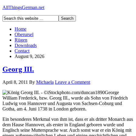
AllThingsGerman.net
Home
Oberursel
Rügen
Downloads
Contact
August 9, 2026
Georg III.
April 8, 2011
By
Michaela
Leave a Comment
George
William Frederick, bzw. Georg III., wurde als Sohn von Friedrich
Ludwig von Hannover und Augusta von Sachsen-Coburg und
Gotha, am 4. Juni 1738 in London geboren.
Ein besonderes Merkmal von ihm ist, dass er als dritter Monarch aus
dem Hause Hannover, als erster in England geboren wurde und
Englisch seine Muttersprache war. Auch sonst war er ein König mit
einem außergewöhnlichen Leben und einige geschichtlichen und