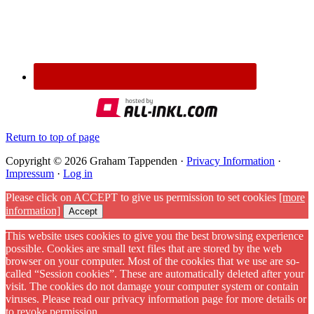
Return to top of page
Copyright © 2026 Graham Tappenden ·
Privacy Information
·
Impressum
·
Log in
Please click on ACCEPT to give us permission to set cookies
[more
information]
Accept
This website uses cookies to give you the best browsing experience
possible. Cookies are small text files that are stored by the web
browser on your computer. Most of the cookies that we use are so-
called “Session cookies”. These are automatically deleted after your
visit. The cookies do not damage your computer system or contain
viruses. Please read our privacy information page for more details or
to revoke permission.