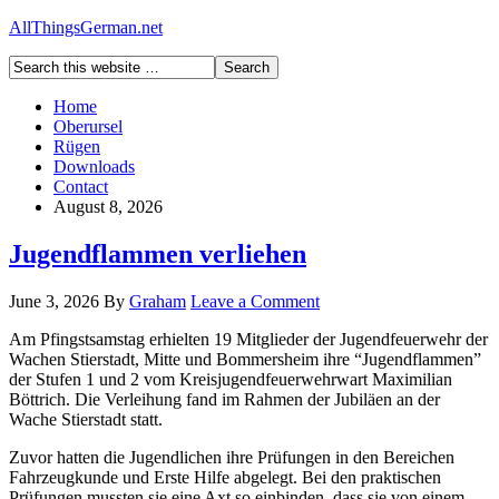
AllThingsGerman.net
Home
Oberursel
Rügen
Downloads
Contact
August 8, 2026
Jugendflammen verliehen
June 3, 2026
By
Graham
Leave a Comment
Am Pfingstsamstag erhielten 19 Mitglieder der Jugendfeuerwehr der
Wachen Stierstadt, Mitte und Bommersheim ihre “Jugendflammen”
der Stufen 1 und 2 vom Kreisjugendfeuerwehrwart Maximilian
Böttrich. Die Verleihung fand im Rahmen der Jubiläen an der
Wache Stierstadt statt.
Zuvor hatten die Jugendlichen ihre Prüfungen in den Bereichen
Fahrzeugkunde und Erste Hilfe abgelegt. Bei den praktischen
Prüfungen mussten sie eine Axt so einbinden, dass sie von einem