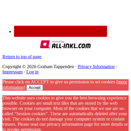
Return to top of page
Copyright © 2026 Graham Tappenden ·
Privacy Information
·
Impressum
·
Log in
Please click on ACCEPT to give us permission to set cookies
[more
information]
Accept
This website uses cookies to give you the best browsing experience
possible. Cookies are small text files that are stored by the web
browser on your computer. Most of the cookies that we use are so-
called “Session cookies”. These are automatically deleted after your
visit. The cookies do not damage your computer system or contain
viruses. Please read our privacy information page for more details or
to revoke permission.