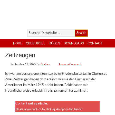
HOME
OBERURSEL
RÜGEN
DOWNLOADS
CONTACT
Zeitzeugen
September 12, 2025
By
Graham
Leave a Comment
Ich war am vergangenen Sonntag beim Friedenskulturtag in Oberursel.
Zwei Zeitzeugen haben dort erzählt, wie sie den Einmarsch der
Amerikaner im März 1945 erlebt haben. Beide haben mir
freundlicherweise erlaubt, ihre Erzählungen für zu filmen:
Content not available.
Please allow cookies by clicking Accept on the banner