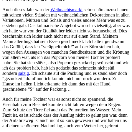
Auch dieses Jahr war der
Weihnachtsmarkt
sehr schön anzuschauen
mit seinen vielen Ständen mit weihnachtlichen Dekorationen in allen
Variationen, Mützen und Schals und vieles andere Mehr was es zu
erstehen gab. Das kulinarische Angebot war sehr vielseitig, aber was
ich hatte war von der Qualität her leider nicht so berauschend. Dies
beschränkt sich leider auch nicht nur auf einen Stand. Meinem
Mann allerdings hat sein Essen geschmeckt. Ich hatte irgendwann
das Gefühl, dass ich “veräppelt mich!” auf der Stirn stehen hab,
wegen den Aussagen von manchen Standbesitzern und die Krönung
von allem war, als ich das Popcorn von meiner Tochter probiert
habe. Sie hat sich süßes, also Popcorn gezuckert gewünscht und wie
ich das probiert hab, hab ich gedacht das schmeckt nicht süß,
sondern
salzig
. Ich schaute auf die Packung und es stand aber doch
“gezuckert” drauf und ich konnte mich nur noch wundern. Zu
Hause im hellen Licht erkannte ich dann das mit der Hand
geschriebene “S” auf der Packung…
Auch für meine Tochter war es sonst nicht so spannend, die
Eisenbahn zum Beispiel konnte nicht fahren wegen dem Regen.
Zum Schutz der Tiere fiel auch das Ponyreiten ins Wasser. Mein
Fazit ist, es ist schade dass der Ausflug nicht so gelungen war, denn
der Anfahrtsweg ist auch nicht so kurz gewesen und wir hatten uns
auf einen schöneren Nachmittag, auch vom Wetter her, gefreut.