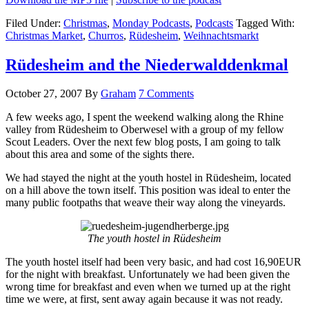
Filed Under:
Christmas
,
Monday Podcasts
,
Podcasts
Tagged With:
Christmas Market
,
Churros
,
Rüdesheim
,
Weihnachtsmarkt
Rüdesheim and the Niederwalddenkmal
October 27, 2007
By
Graham
7 Comments
A few weeks ago, I spent the weekend walking along the Rhine
valley from Rüdesheim to Oberwesel with a group of my fellow
Scout Leaders. Over the next few blog posts, I am going to talk
about this area and some of the sights there.
We had stayed the night at the youth hostel in Rüdesheim, located
on a hill above the town itself. This position was ideal to enter the
many public footpaths that weave their way along the vineyards.
The youth hostel in Rüdesheim
The youth hostel itself had been very basic, and had cost 16,90EUR
for the night with breakfast. Unfortunately we had been given the
wrong time for breakfast and even when we turned up at the right
time we were, at first, sent away again because it was not ready.