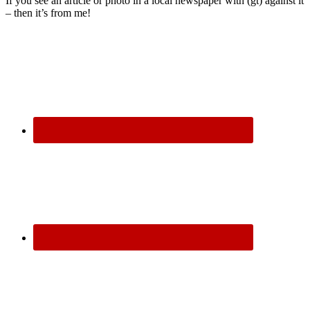
If you see an article or photo in a local newspaper with (gt) against it
– then it’s from me!