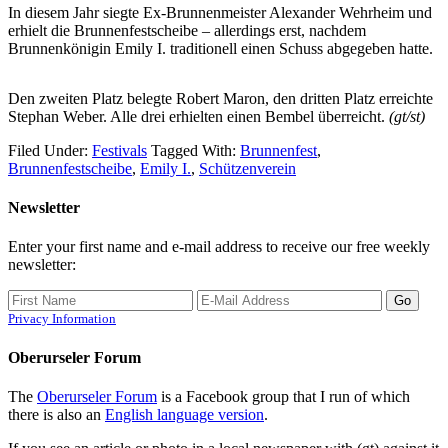
In diesem Jahr siegte Ex-Brunnenmeister Alexander Wehrheim und
erhielt die Brunnenfestscheibe – allerdings erst, nachdem
Brunnenkönigin Emily I. traditionell einen Schuss abgegeben hatte.
Den zweiten Platz belegte Robert Maron, den dritten Platz erreichte
Stephan Weber. Alle drei erhielten einen Bembel überreicht.
(gt/st)
Filed Under:
Festivals
Tagged With:
Brunnenfest
,
Brunnenfestscheibe
,
Emily I.
,
Schützenverein
Newsletter
Enter your first name and e-mail address to receive our free weekly
newsletter:
Privacy Information
Oberurseler Forum
The
Oberurseler Forum
is a Facebook group that I run of which
there is also an
English language version
.