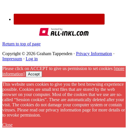
Return to top of page
Copyright © 2026 Graham Tappenden ·
Privacy Information
·
Impressum
·
Log in
Please click on ACCEPT to give us permission to set cookies
[more
information]
Accept
This website uses cookies to give you the best browsing experience
possible. Cookies are small text files that are stored by the web
browser on your computer. Most of the cookies that we use are so-
called “Session cookies”. These are automatically deleted after your
visit. The cookies do not damage your computer system or contain
viruses. Please read our privacy information page for more details or
to revoke permission.
Close