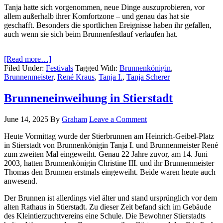
Tanja hatte sich vorgenommen, neue Dinge auszuprobieren, vor
allem außerhalb ihrer Komfortzone – und genau das hat sie
geschafft. Besonders die sportlichen Ereignisse haben ihr gefallen,
auch wenn sie sich beim Brunnenfestlauf verlaufen hat.
[Read more…]
Filed Under:
Festivals
Tagged With:
Brunnenkönigin
,
Brunnenmeister
,
René Kraus
,
Tanja I.
,
Tanja Scherer
Brunneneinweihung in Stierstadt
June 14, 2025
By
Graham
Leave a Comment
Heute Vormittag wurde der Stierbrunnen am Heinrich-Geibel-Platz
in Stierstadt von Brunnenkönigin Tanja I. und Brunnenmeister René
zum zweiten Mal eingeweiht. Genau 22 Jahre zuvor, am 14. Juni
2003, hatten Brunnenkönigin Christine III. und ihr Brunnenmeister
Thomas den Brunnen erstmals eingeweiht. Beide waren heute auch
anwesend.
Der Brunnen ist allerdings viel älter und stand ursprünglich vor dem
alten Rathaus in Stierstadt. Zu dieser Zeit befand sich im Gebäude
des Kleintierzuchtvereins eine Schule. Die Bewohner Stierstadts