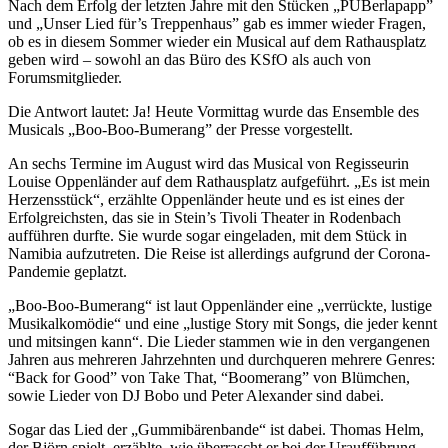
Nach dem Erfolg der letzten Jahre mit den Stücken „PUBerlapapp”
und „Unser Lied für’s Treppenhaus” gab es immer wieder Fragen,
ob es in diesem Sommer wieder ein Musical auf dem Rathausplatz
geben wird – sowohl an das Büro des KSfO als auch von
Forumsmitglieder.
Die Antwort lautet: Ja! Heute Vormittag wurde das Ensemble des
Musicals „Boo-Boo-Bumerang” der Presse vorgestellt.
An sechs Termine im August wird das Musical von Regisseurin
Louise Oppenländer auf dem Rathausplatz aufgeführt. „Es ist mein
Herzensstück“, erzählte Oppenländer heute und es ist eines der
Erfolgreichsten, das sie in Stein’s Tivoli Theater in Rodenbach
aufführen durfte. Sie wurde sogar eingeladen, mit dem Stück in
Namibia aufzutreten. Die Reise ist allerdings aufgrund der Corona-
Pandemie geplatzt.
„Boo-Boo-Bumerang“ ist laut Oppenländer eine „verrückte, lustige
Musikalkomödie“ und eine „lustige Story mit Songs, die jeder kennt
und mitsingen kann“. Die Lieder stammen wie in den vergangenen
Jahren aus mehreren Jahrzehnten und durchqueren mehrere Genres:
“Back for Good” von Take That, “Boomerang” von Blümchen,
sowie Lieder von DJ Bobo und Peter Alexander sind dabei.
Sogar das Lied der „Gummibärenbande“ ist dabei. Thomas Helm,
der Björn spielt, erzählte, wie überrascht er bei der Uraufführung