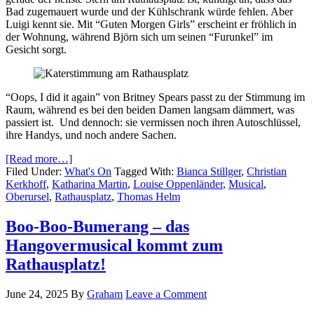
Bad zugemauert wurde und der Kühlschrank würde fehlen. Aber
Luigi kennt sie. Mit “Guten Morgen Girls” erscheint er fröhlich in
der Wohnung, während Björn sich um seinen “Furunkel” im
Gesicht sorgt.
“Oops, I did it again” von Britney Spears passt zu der Stimmung im
Raum, während es bei den beiden Damen langsam dämmert, was
passiert ist. Und dennoch: sie vermissen noch ihren Autoschlüssel,
ihre Handys, und noch andere Sachen.
[Read more…]
Filed Under:
What's On
Tagged With:
Bianca Stillger
,
Christian
Kerkhoff
,
Katharina Martin
,
Louise Oppenländer
,
Musical
,
Oberursel
,
Rathausplatz
,
Thomas Helm
Boo-Boo-Bumerang – das
Hangovermusical kommt zum
Rathausplatz!
June 24, 2025
By
Graham
Leave a Comment