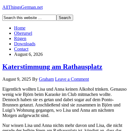
AllThingsGerman.net
Home
Oberursel
Rügen
Downloads
Contact
August 6, 2026
Katerstimmung am Rathausplatz
August 9, 2025
By
Graham
Leave a Comment
Eigentlich wollten Lisa und Anna keinen Alkohol trinken. Genauso
wenig wie Björn beim Karaoke im Club mitmachen wollte.
Dennoch haben sie es getan und dabei sogar auf dem Ponto-
Brunnen getanzt. Anschließend sind sie zusammen in Björn und
Luigi’s Wohnung gegangen, wo Lisa und Anna am nächsten
Morgen aufgewacht sind.
Nur wissen Lisa und Anna nichts mehr davon und Lisa, die nicht
gerade der hellste Stern am Rathausplatz ist, kündigt an, dass das