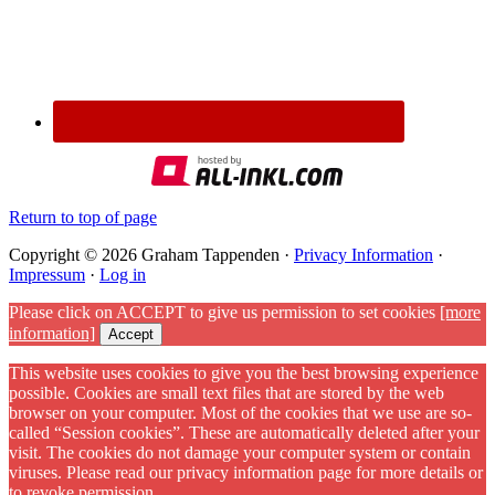
Return to top of page
Copyright © 2026 Graham Tappenden ·
Privacy Information
·
Impressum
·
Log in
Please click on ACCEPT to give us permission to set cookies
[more
information]
Accept
This website uses cookies to give you the best browsing experience
possible. Cookies are small text files that are stored by the web
browser on your computer. Most of the cookies that we use are so-
called “Session cookies”. These are automatically deleted after your
visit. The cookies do not damage your computer system or contain
viruses. Please read our privacy information page for more details or
to revoke permission.