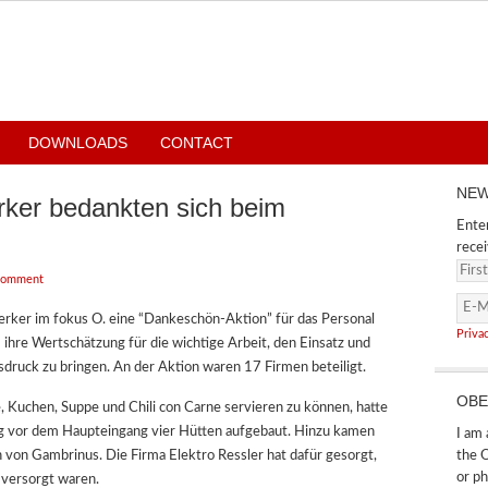
DOWNLOADS
CONTACT
NEW
ker bedankten sich beim
Enter
recei
Comment
rker im fokus O. eine “Dankeschön-Aktion” für das Personal
Priva
 ihre Wertschätzung für die wichtige Arbeit, den Einsatz und
druck zu bringen. An der Aktion waren 17 Firmen beteiligt.
OBE
 Kuchen, Suppe und Chili con Carne servieren zu können, hatte
g vor dem Haupteingang vier Hütten aufgebaut. Hinzu kamen
I am 
 von Gambrinus. Die Firma Elektro Ressler hat dafür gesorgt,
the O
or ph
 versorgt waren.