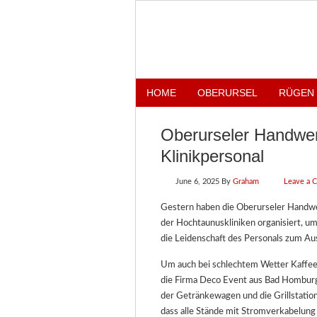
HOME
OBERURSEL
RÜGEN
Oberurseler Handwer
Klinikpersonal
June 6, 2025
By
Graham
Leave a 
Gestern haben die Oberurseler Handwe
der Hochtaunuskliniken organisiert, um
die Leidenschaft des Personals zum Aus
Um auch bei schlechtem Wetter Kaffee,
die Firma Deco Event aus Bad Hombur
der Getränkewagen und die Grillstation
dass alle Stände mit Stromverkabelung