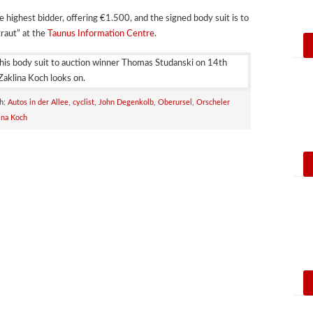
highest bidder, offering €1.500, and the signed body suit is to
raut” at the
Taunus Information Centre
.
h:
Autos in der Allee
,
cyclist
,
John Degenkolb
,
Oberursel
,
Orscheler
ina Koch