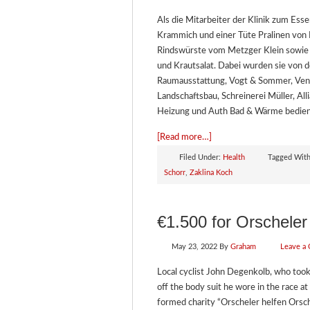
Als die Mitarbeiter der Klinik zum Es
Krammich und einer Tüte Pralinen von H
Rindswürste vom Metzger Klein sowie 
und Krautsalat. Dabei wurden sie von
Raumausstattung, Vogt & Sommer, Ven
Landschaftsbau, Schreinerei Müller, Al
Heizung und Auth Bad & Wärme bedien
[Read more…]
Filed Under:
Health
Tagged Wit
Schorr
,
Zaklina Koch
€1.500 for Orscheler
May 23, 2022
By
Graham
Leave a
Local cyclist John Degenkolb, who took
off the body suit he wore in the race at
formed charity “Orscheler helfen Orsch