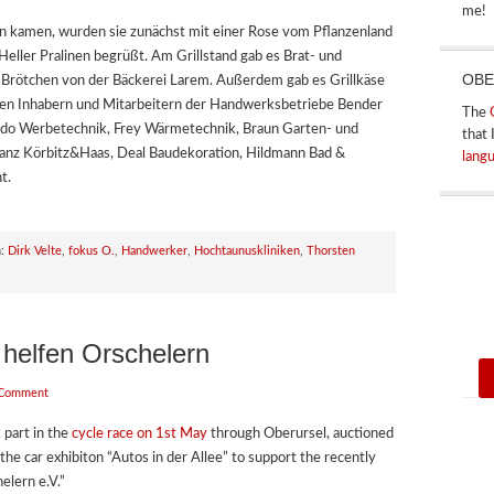
me!
sen kamen, wurden sie zunächst mit einer Rose vom Pflanzenland
eller Pralinen begrüßt. Am Grillstand gab es Brat- und
OBE
Brötchen von der Bäckerei Larem. Außerdem gab es Grillkäse
 den Inhabern und Mitarbeitern der Handwerksbetriebe Bender
The
do Werbetechnik, Frey Wärmetechnik, Braun Garten- und
that 
lianz Körbitz&Haas, Deal Baudekoration, Hildmann Bad &
lang
t.
h:
Dirk Velte
,
fokus O.
,
Handwerker
,
Hochtaunuskliniken
,
Thorsten
 helfen Orschelern
 Comment
 part in the
cycle race on 1st May
through Oberursel, auctioned
 the car exhibiton “Autos in der Allee” to support the recently
elern e.V.”