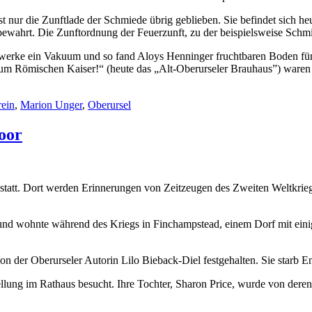
t nur die Zunftlade der Schmiede übrig geblieben. Sie befindet sich h
ewahrt. Die Zunftordnung der Feuerzunft, zu der beispielsweise Schmie
dwerke ein Vakuum und so fand Aloys Henninger fruchtbaren Boden fü
Zum Römischen Kaiser!“ (heute das „Alt-Oberurseler Brauhaus”) waren
ein
,
Marion Unger
,
Oberursel
oor
statt. Dort werden Erinnerungen von Zeitzeugen des Zweiten Weltkriegs
n und wohnte während des Kriegs in Finchampstead, einem Dorf mit ei
 der Oberurseler Autorin Lilo Bieback-Diel festgehalten. Sie starb En
lung im Rathaus besucht. Ihre Tochter, Sharon Price, wurde von deren