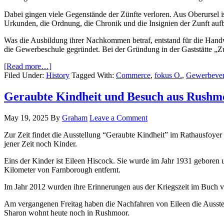
Dabei gingen viele Gegenstände der Zünfte verloren. Aus Oberursel is
Urkunden, die Ordnung, die Chronik und die Insignien der Zunft aufb
Was die Ausbildung ihrer Nachkommen betraf, entstand für die Han
die Gewerbeschule gegründet. Bei der Gründung in der Gaststätte „
[Read more…]
Filed Under:
History
Tagged With:
Commerce
,
fokus O.
,
Gewerbever
Geraubte Kindheit und Besuch aus Rushm
May 19, 2025
By
Graham
Leave a Comment
Zur Zeit findet die Ausstellung “Geraubte Kindheit” im Rathausfoyer 
jener Zeit noch Kinder.
Eins der Kinder ist Eileen Hiscock. Sie wurde im Jahr 1931 gebore
Kilometer von Farnborough entfernt.
Im Jahr 2012 wurden ihre Erinnerungen aus der Kriegszeit im Buch von
Am vergangenen Freitag haben die Nachfahren von Eileen die Ausstel
Sharon wohnt heute noch in Rushmoor.