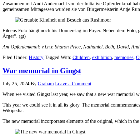
Zusammen mit Andi Andernacht von der Initiative Opferdenkmal habe
gemeinsamen Mittagessen wurden sie von Bürgermeisterin Antje Ru
Eileens Foto hängt noch bis Donnerstag im Foyer. Neben dem Foto, g
Ärger”. (gt)
Am Opferdenkmal: v.l.n.r. Sharon Price, Nathaniel, Beth, David, And
Filed Under:
History
Tagged With:
Children
,
exhibition
,
memories
,
O
War memorial in Gingst
July 25, 2024
By
Graham
Leave a Comment
When we visited Gingst last year, we saw that a new war memorial was
This year we could see it in all its glory. The memorial commemorates
Wikipedia.
The new memorial incorporates elements of the original, which in the i