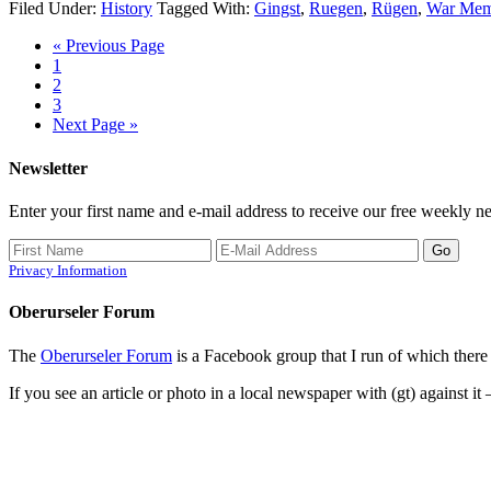
Filed Under:
History
Tagged With:
Gingst
,
Ruegen
,
Rügen
,
War Mem
« Previous Page
1
2
3
Next Page »
Newsletter
Enter your first name and e-mail address to receive our free weekly ne
Privacy Information
Oberurseler Forum
The
Oberurseler Forum
is a Facebook group that I run of which there 
If you see an article or photo in a local newspaper with (gt) against it 